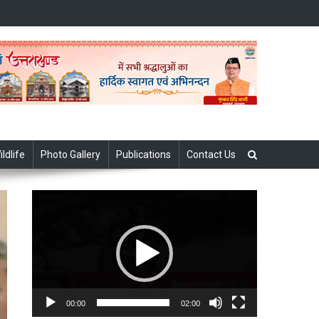
ildlife
Photo Gallery
Publications
Contact Us
Video
Player
00:00
02:00