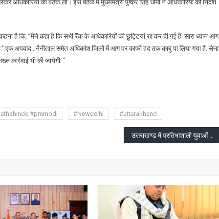
कर अधिकारियों की बैठक ली। इस बैठक में मुख्यमंत्री पुष्कर सिंह धामी ने अधिकारियों को निर्देश
्नि
र
ा है कि, ”मैंने कहा है कि सभी रैंक के अधिकारियों की छुट्टियां रद्द कर दी गई हैं. सारा ध्यान आग
म
है.” एक अपवाद…नैनीताल समेत अधिकांश जिलों में आग पर काफी हद तक काबू पा लिया गया है. सेना 
ी
्त कार्रवाई भी की जायेगी. “
ेश
are
nathshinde #pmmodi
#Newdelhi
#uttarakhand
कारियों
उत्तराखण्ड में प्रतिभाशाली युवाओं को सही मार्गदर्शन प्रदान करें : राज्यपाल
ियां