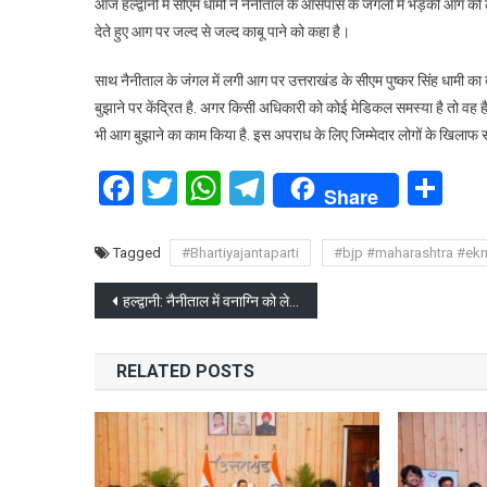
आज हल्द्वानी में सीएम धामी ने नैनीताल के आसपास के जंगलों में भड़की आग को ले
वनाग
देते हुए आग पर जल्द से जल्द काबू पाने को कहा है।
को
लेक
साथ नैनीताल के जंगल में लगी आग पर उत्तराखंड के सीएम पुष्कर सिंह धामी का कहन
सीए
बुझाने पर केंद्रित है. अगर किसी अधिकारी को कोई मेडिकल समस्या है तो वह 
धाम
भी आग बुझाने का काम किया है. इस अपराध के लिए जिम्मेदार लोगों के खिलाफ सख
के
निर्द
Facebook
Twitter
WhatsApp
Telegram
Sh
पर
Share
सभी
रैंक
Tagged
#Bhartiyajantaparti
#bjp #maharashtra #ek
के
अधि
Post
हल्द्वानी: नैनीताल में वनाग्नि को लेकर सीएम धामी की अधिकारियों के साथ बैठक
की
navigation
छुट्ट
रद्द
RELATED POSTS