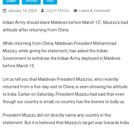
Slider
उत्तराखंड
विदेश
Jagriti Media
On
January 14, 2024
Leave A Comment
Mohammad
Indian Army should leave Maldives before March 15″, Muizzu’s bad
Muizzu
attitude after returning from China
Showed
His
While returning from China, Maldivian President Mohammad
Attitude
Muizzu, while giving his statement, has asked the Indian
And
Government to withdraw the Indian Army deployed in Maldives
Said
That
before March 15.
India
Let us tell you that Maldivian President Muizzoo, who recently
Should
Remove
returned from a five-day visit to China, is seen showing his attitude
The
to India. Earlier on Saturday, President Muizzu had said that even
Indian
though our country is small, no country has the license to bully us.
Army
Before
President Muizzu did not directly name any country in this
March
statement. But it is believed that Muizzu’s target was towards India.
15