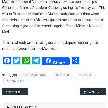
Maldives President Mohammed Muizzu, who is considered pro-
China, met Chinese President Xi Jinping during his five-day visit. This
visit of President Mohammed Muizzu took place at a time when
three ministers of the Maldives government have been suspended
for making objectionable remarks against Prime Minister Narendra
Modi.
There is already an increasing diplomatic dispute regarding this
matter between India and Maldives.
Facebook
Twitter
WhatsApp
Telegram
Share
Share
Tagged
#Bhartiyajantaparti
#Dehradun
#Newdelhi
#uttarakhand
Post
सीएम पुष्कर सिंह धामी ने कैंची धाम परिसर स्थित श्री राम शिला की साफ़_सफाई कर की पूजा अर्चना
कुमाऊं का प्रसिद्ध उत्तरायणी मेले का शुभारंभ हुआ
navigation
RELATED POSTS