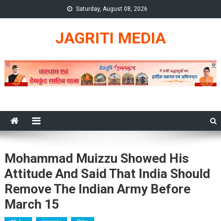
Skip
Saturday, August 08, 2026
to
content
JAGRITI MEDIA
Mohammad Muizzu Showed His
Attitude And Said That India Should
Remove The Indian Army Before
March 15