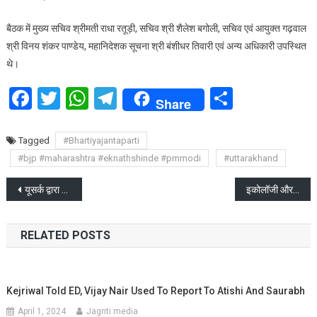
बैठक में मुख्य सचिव श्रीमती राधा रतूड़ी, सचिव श्री शैलेश बगोली, सचिव एवं आयुक्त गढ़वाल
श्री विनय शंकर पाण्डेय, महानिदेशक सूचना श्री बंशीधर तिवारी एवं अन्य अधिकारी उपस्थित
थे।
Facebook
Twitter
WhatsApp
Telegram
Share
Share
Tagged
#Bhartiyajantaparti
#bjp #maharashtra #eknathshinde #pmmodi
#uttarakhand
Post
यूसर्क द्वारा पी.एम. श्री रा0इ0का0, होरावाला में वैज्ञानिक कार्यक्रम का आयोजन
इकोलॉजी और इकॉनमी से सर्वांगीण विकास की परिकल्पना सम्भव: डॉ०अनिल जोशी
navigation
RELATED POSTS
Kejriwal Told ED, Vijay Nair Used To Report To Atishi And Saurabh
April 1, 2024
Jagriti media