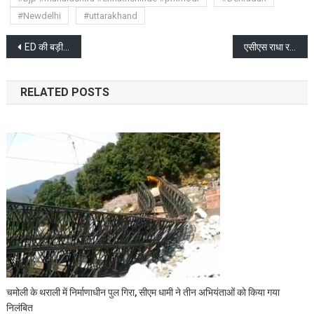
#Newdelhi
#uttarakhand
Post
ED की बड़ी कार्यवाही झारखंड के सीएम हेमंत सोरेन के ठिकानों पर छापेमारी
एसीएस राधा रतूड़ी उत्तराखंड की पहली महिला मुख्य सचिव होगी
navigation
RELATED POSTS
चमोली के थराली में निर्माणाधीन पुल गिरा, सीएम धामी ने तीन अभियंताओं को किया गया
निलंबित