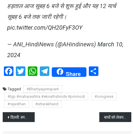
हड़ताल आज सुबह 6 बजे से शुरू हुई और यह 12 मार्च
सुबह 6 बजे तक जारी रहेगी।
pic.twitter.com/QH20FyF3OY
— ANI_HindiNews (@AHindinews)
March 10,
2024
Facebook
Twitter
WhatsApp
Telegram
Share
Share
Tagged
#Bhartiyajantaparti
#bjp #maharashtra #eknathshinde #pmmodi
#congress
#rajasthan
#uttarakhand
Post
दिल्ली: बच्चा गिरा 40 फीट बोरवेल में , NDRF का रेस्क्यू ऑपरेशन जारी शुरू
बाघों को लेकर ये कैसा संरक्षण ? रामनगर ढेला रेस्क्यू सेंटर में बाघिन की मौत
navigation