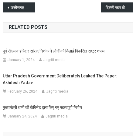
Post
छत्तीसगढ़ के पूर्व सीएम भूपेश बघेल पर भ्रष्टाचार का आरोप, FIR दर्ज हुई
दिल्ली जल बोर्ड मामले में अरविंद केजरीवाल को ईडी का समन जारी
navigation
RELATED POSTS
पूर्व सीएम व हरिद्वार सांसद निशंक ने लोगों को दिलाई विकसित राष्ट्र शपथ
January 1, 2024
Jagriti media
Uttar Pradesh Government Deliberately Leaked The Paper:
Akhilesh Yadav
February 26, 2024
Jagriti media
मुख्यमंत्री धामी की कैबिनेट द्वारा लिए गए महत्वपूर्ण निर्णय
January 24, 2024
Jagriti media