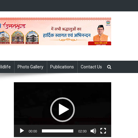
ildlife
Photo Gallery
Publications
Contact Us
Video
Player
00:00
02:00