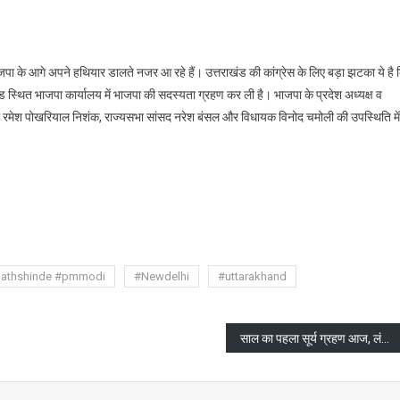
ेस
ाजपा के आगे अपने हथियार डालते नजर आ रहे हैं। उत्तराखंड की कांग्रेस के लिए बड़ा झटका ये है 
 रोड स्थित भाजपा कार्यालय में भाजपा की सदस्यता ग्रहण कर ली है। भाजपा के प्रदेश अध्यक्ष व
मुख्यमंत्री रमेश पोखरियाल निशंक, राज्यसभा सांसद नरेश बंसल और विधायक विनोद चमोली की उपस्थिति में
are
वाल
nathshinde #pmmodi
#Newdelhi
#uttarakhand
ा
साल का पहला सूर्य ग्रहण आज, लंबी अवधि तक चलेगा ग्रहण