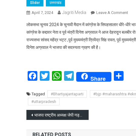
Slider
उत्तराखंड
Jagriti Media
On
April 7, 2024
Leave A Comment
कांग्र
लोकसभा चुनाव 2024 के चुनावी मैदान में कांग्रेस के सिपहसालार धीरे-धीरे भ
के
कांग्रेस के कद्दावर नेता व पूर्व मंत्री दिनेश अग्रवाल ने आज देहरादून बलबीर
वरिष्ठ
राज्यसभा सांसद महेंद्र भट्ट ,पूर्व मुख्यमंत्री त्रिवेंद्र सिंह रावत, पूर्व 
नेता
दिनेश अग्रवाल ने भाजपा की सदस्यता ग्रहण की है।
व
पूर्व
मंत्री
दिनेश
Facebook
Twitter
WhatsApp
Telegram
Sh
अग्र
Share
ने
बदला
Tagged
#Bhartiyajantaparti
#bjp #maharashtra #ek
पाला,
#uttarpradesh
भाजप
का
Post
भाजपा राष्ट्रीय अध्यक्ष जेपी नड्डा की चोरी हुई फॉर्च्यूनर एसयूवी कार बनारस से बरामद
कमल
थामा
navigation
RELATED POSTS