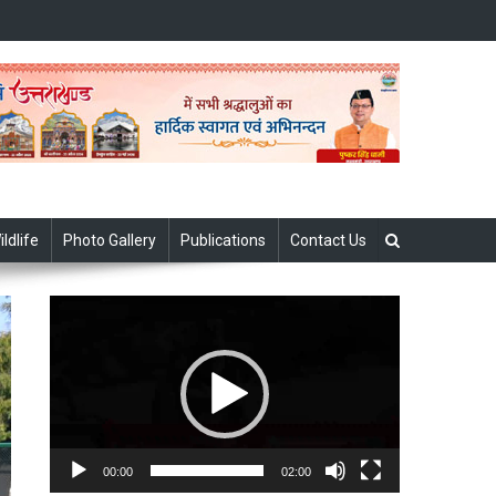
ildlife
Photo Gallery
Publications
Contact Us
Video
Player
00:00
02:00