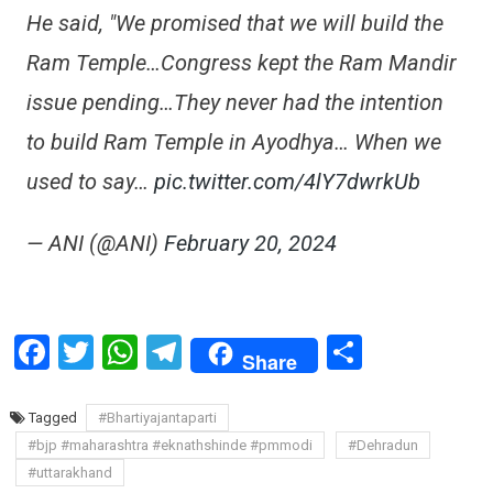
He said, "We promised that we will build the
Ram Temple…Congress kept the Ram Mandir
issue pending…They never had the intention
to build Ram Temple in Ayodhya… When we
used to say…
pic.twitter.com/4lY7dwrkUb
— ANI (@ANI)
February 20, 2024
Facebook
Twitter
WhatsApp
Telegram
Share
Share
Tagged
#Bhartiyajantaparti
#bjp #maharashtra #eknathshinde #pmmodi
#Dehradun
#uttarakhand