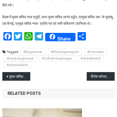
दिये गये।
बैठक में मुख्य सचिव राधा रतूड़ी, अपर मुख्य सचिव आनंद बर्द्धन, प्रमुख सचिव आर. के सुधांशु,
एल.फैनई, प्रमुख सचिव न्याय प्रदीप पंत एवं सभी सचिवगण उपस्थित थे।
Facebook
Twitter
WhatsApp
Telegram
Share
Share
Tagged
#Bageshwar
#Bhartiyajantaparti
#Dehradun
#haraksinghrawat
#Udhamsinghnagar
#uttarakhand
#uttarpradesh
Post
मुख्य सचिव ने विभागों को केदारनाथ आपदा में हुए नुकसान के आंकलन करने के निर्देश दिए
विनेश फोगाट के ओलंपिक से बाहर होने का मुद्दा राज्यसभा में गुंजा
navigation
RELATED POSTS