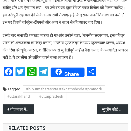
कहा, ‘सारा देश विनेश के लिए दुखी है। इसका किसी भी तरह से राजनीतिकरण नहीं किया जाना
में
चाहिए और आप ऐसा मत करो। हम उसे वह सब कुछ देंगे जो पदक विजेता को मिलना चाहिए।
गुंजा
हम उसे पूरी सहायता देंगे लेकिन आप सभी से आग्रह है कि इसका राजनीतिकरण मत करो।’
इस पर विपक्षी कांग्रेस-टीएमसी और अन्य ने सदन से वॉकआउट कर दिया।
इसके बाद सभापति धनखड़ नाराज हो गए और उन्होंने कहा, ‘माननीय सदस्यगण, इस पवित्र
सदन को अराजकता का केंद्र बनाना, भारतीय प्रजातंत्र के ऊपर कुठाराघात करना, अध्यक्ष
की गरिमा को धूमिल करना, शारीरिक रूप से चुनौतीपूर्ण माहौल पैदा करना, ये अमर्यादित आचरण
नहीं है, ये हर सीमा को लांघित करने वाला आचरण है।
Facebook
Twitter
WhatsApp
Telegram
Share
Share
Tagged
#bjp #maharashtra #eknathshinde #pmmodi
#uttarakhand
#uttarpradesh
Post
योजनाओं में नवाचार पर ध्यान दें अधिकारी: सीएम पुष्कर सिंह धामी
सुप्रीम कोर्ट से आप नेता मनीष सिसोदिया को मिली जमानत
navigation
RELATED POSTS