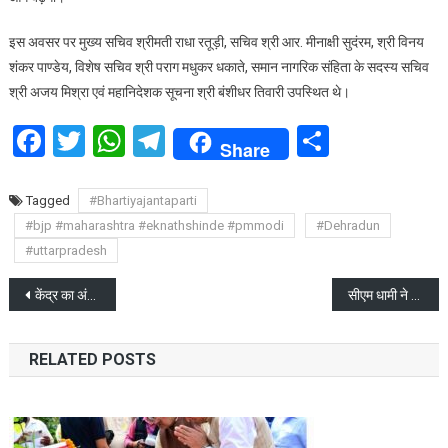
इस अवसर पर मुख्य सचिव श्रीमती राधा रतूड़ी, सचिव श्री आर. मीनाक्षी सुदंरम, श्री विनय
शंकर पाण्डेय, विशेष सचिव श्री पराग मधुकर धकाते, समान नागरिक संहिता के सदस्य सचिव
श्री अजय मिश्रा एवं महानिदेशक सूचना श्री बंशीधर तिवारी उपस्थित थे।
Facebook
Twitter
WhatsApp
Telegram
Share
Share
Tagged
#Bhartiyajantaparti
#bjp #maharashtra #eknathshinde #pmmodi
#Dehradun
#uttarpradesh
Post
केंद्र का अंतरिम बजट गतिशील एवं विकासोन्मुखी: सीएम पुष्कर सिंह धामी
सीएम धामी ने केंद्रीय मंत्री भारी उद्योग डॉ० महेन्द्र नाथ पाण्डेय से भेंट की
navigation
RELATED POSTS