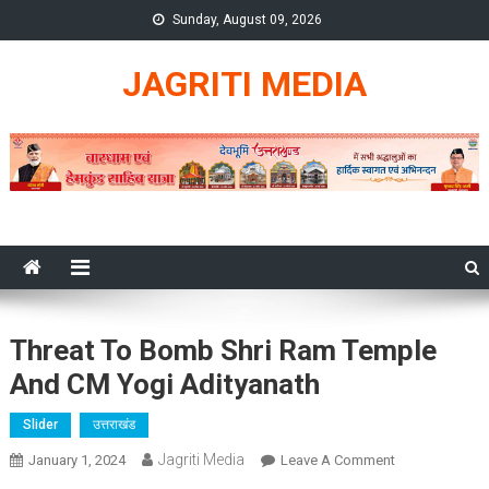
Skip
Sunday, August 09, 2026
to
content
JAGRITI MEDIA
Threat To Bomb Shri Ram Temple
And CM Yogi Adityanath
Slider
उत्तराखंड
Jagriti Media
On
January 1, 2024
Leave A Comment
Threat