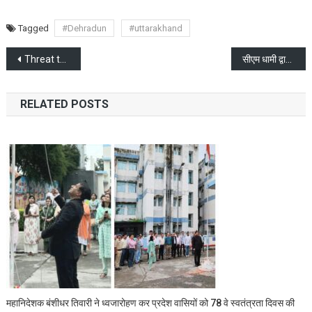
Tagged
#Dehradun
#uttarakhand
Post
Threat to bomb Shri Ram Temple and CM Yogi Adityanath
सीएम धामी द्वारा जनता के विकास के लिए की गई घोषणाओं को समय पर पूरा करे अधिकारी : सचिव दीपक कुमार
navigation
RELATED POSTS
महानिदेशक बंशीधर तिवारी ने ध्वजारोहण कर प्रदेश वासियों को 78 वे स्वतंत्रता दिवस की