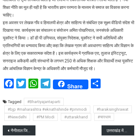
शिक्षा नीति का मूल ही यही है कि भारतीय ज्ञान परम्परा के माध्यम से समाज का विकास करना
चाहिए।
इस अवसर पर लेखक गाँव व हिमालयी क्षेत्र और साहित्य से संबंधित एक सूक्ष्म वीडियो संदेश भी
दिखाया गया. कार्यक्रम का संचालन व संयोजन अमित पोखरियाल, जनसंपर्क अधिकारी
यूकॉस्ट ने किया । डॉ डी पी उनियाल, संयुक्त निदेशक, यूकॉस्ट ने सभी अतिथियों और
प्रतिभागियों का धन्यवाद किया औए कहा कि लेखक ग्राम की अवधारणा साहित्य और विज्ञान के
क्षेत्र के लिए एक सकारात्मक संदेश है। इस कार्यक्रम में ग्राफिक एरा, तुलाज इंस्टिट्यूट,
सनराइज अकैडमी आदि संस्थानों के लगभग 250 से अधिक शिक्षक और विद्यार्थी तथा यूकॉस्ट
और आंचलिक विज्ञान केन्द्र के अधिकारी और कर्मचारी मौजूद रहे।
Facebook
Twitter
WhatsApp
Telegram
Share
Share
Tagged
#Bhartiyajantaparti
#bjp #maharashtra #eknathshinde #pmmodi
#haraksinghrawat
#Newdelhi
#PM Modi
#uttarakhand
#चारधाम
Post
नैनीताल जिले को मुख्यमंत्री धामी की बड़ी सौगात
उत्तराखंड में कृषि शिविर लगाकर किसानों को प्रशिक्षण देना चाहिए : मंत्री प्रसाद नैथानी