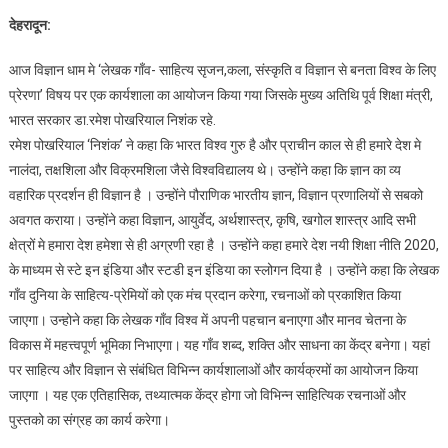
यूकॉस्ट
देहरादून:
द्वारा
“लेखक
आज विज्ञान धाम मे ‘लेखक गाँव- साहित्य सृजन,कला, संस्कृति व विज्ञान से बनता विश्व के लिए
गाँव-
प्रेरणा’ विषय पर एक कार्यशाला का आयोजन किया गया जिसके मुख्य अतिथि पूर्व शिक्षा मंत्री,
साहित्य
भारत सरकार डा.रमेश पोखरियाल निशंक रहे.
सृजन,
रमेश पोखरियाल ‘निशंक’ ने कहा कि भारत विश्व गुरु है और प्राचीन काल से ही हमारे देश मे
कला,
संस्कृति
नालंदा, तक्षशिला और विक्रमशिला जैसे विश्वविद्यालय थे। उन्होंने कहा कि ज्ञान का व्य
व
वहारिक प्रदर्शन ही विज्ञान है । उन्होंने पौराणिक भारतीय ज्ञान, विज्ञान प्रणालियों से सबको
विज्ञान
अवगत कराया। उन्होंने कहा विज्ञान, आयुर्वेद, अर्थशास्त्र, कृषि, खगोल शास्त्र आदि सभी
से
क्षेत्रों मे हमारा देश हमेशा से ही अग्रणी रहा है । उन्होंने कहा हमारे देश नयी शिक्षा नीति 2020,
बनता
के माध्यम से स्टे इन इंडिया और स्टडी इन इंडिया का स्लोगन दिया है । उन्होंने कहा कि लेखक
विश्व
गाँव दुनिया के साहित्य-प्रेमियों को एक मंच प्रदान करेगा, रचनाओं को प्रकाशित किया
के
जाएगा। उन्होने कहा कि लेखक गाँव विश्व में अपनी पहचान बनाएगा और मानव चेतना के
लिए
विकास में महत्त्वपूर्ण भूमिका निभाएगा। यह गाँव शब्द, शक्ति और साधना का केंद्र बनेगा। यहां
प्रेरणा”
पर साहित्य और विज्ञान से संबंधित विभिन्न कार्यशालाओं और कार्यक्रमों का आयोजन किया
पर
जाएगा । यह एक एतिहासिक, तथ्यात्मक केंद्र होगा जो विभिन्न साहित्यिक रचनाओं और
कार्यशाला
पुस्तको का संग्रह का कार्य करेगा।