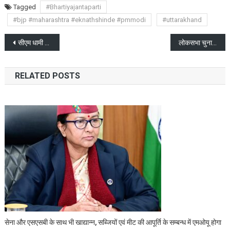
Tagged
#Bhartiyajantaparti
#bjp #maharashtra #eknathshinde #pmmodi
#uttarakhand
Post
सीएम धामी ने दुग्ध संघों के निर्वाचित पदाधिकारियों को दिलाई शपथ
लोकसभा चुनाव 2024 से पहले बसपा सुप्रीमो मायावती कि बढ़ती चिंता
navigation
RELATED POSTS
सेना और एसएसबी के साथ भी खाद्यान्न, सब्जियों एवं मीट की आपूर्ति के सम्बन्ध में एमओयू होगा