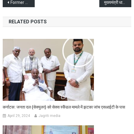
Post
Former Governor of Uttarakhand Aziz Qureshi passes away in Bhopal
मुख्यमंत्री धामी ने डिप्टी जेलरों और बंदी रक्षकों को वितरित किए नियुक्ति पत्र
navigation
RELATED POSTS
कर्नाटक: जनता दल (सेक्युलर) को सेक्स स्कैंडल मामले में झटका जांच एसआईटी के पास
April 29, 2024
Jagriti media