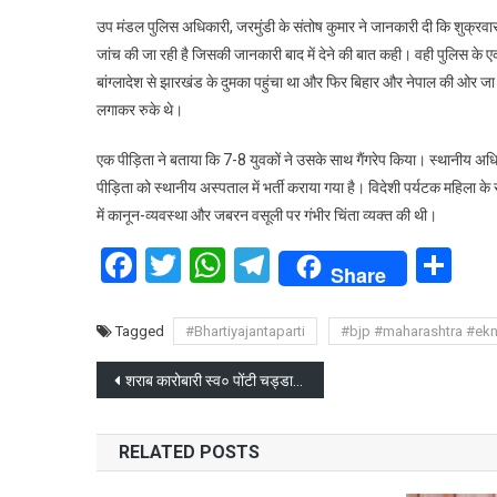
की
उप मंडल पुलिस अधिकारी, जरमुंडी के संतोष कुमार ने जानकारी दी कि शुक्रवार
महि
जांच की जा रही है जिसकी जानकारी बाद में देने की बात कही। वही पुलिस के ए
के
बांग्लादेश से झारखंड के दुमका पहुंचा था और फिर बिहार और नेपाल की ओर जा
सा
गैंग
लगाकर रुके थे।
रेप
एक पीड़िता ने बताया कि 7-8 युवकों ने उसके साथ गैंगरेप किया। स्थानीय अधि
पीड़िता को स्थानीय अस्पताल में भर्ती कराया गया है। विदेशी पर्यटक महिला के साथ
में कानून-व्यवस्था और जबरन वसूली पर गंभीर चिंता व्यक्त की थी।
Facebook
Twitter
WhatsApp
Telegram
Sh
Share
Tagged
#Bhartiyajantaparti
#bjp #maharashtra #ek
Post
शराब कारोबारी स्व० पोंटी चड्डा के 400 करोड़ के फार्म हाउस पर चला बुलडोजर
navigation
RELATED POSTS