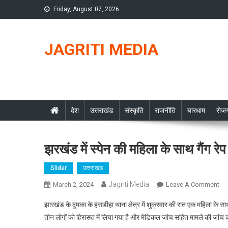
Skip
Friday, August 07, 2026
to
content
JAGRITI MEDIA
देश
उत्तराखंड
संस्कृति
राजनीति
चारधाम
रोजग
झरखंड में स्पेन की महिला के साथ गैंग रेप
Slider
उत्तराखंड
Jagriti Media
On
March 2, 2024
Leave A Comment
झर
झारखंड के दुमका के हंसडीहा थाना क्षेत्र में शुक्रवार की रात एक महिला के स
में
तीन लोगों को हिरासत में लिया गया है और मेडिकल जांच सहित मामले की जांच
स्पे