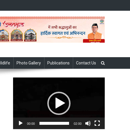
ildlife
Photo Gallery
Publications
Contact Us
Video
Player
।
00:00
02:00