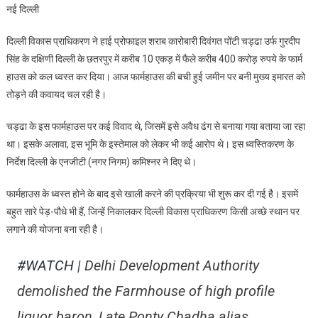
नई दिल्ली
कारोबारी
स्व०
दिल्ली विकास प्राधिकरण ने हाई प्रोफाइल शराब कारोबारी दिवंगत पोंटी चड्ढा उर्फ गुरदीप
पोंटी
सिंह के दक्षिणी दिल्ली के छतरपुर में करीब 10 एकड़ में फैले करीब 400 करोड़ रुपये के फार्म
चड्डा
हाउस को कल ध्वस्त कर दिया। आज फार्महाउस की बची हुई जमीन पर बनी मुख्य इमारत को
के
तोड़ने की कवायद चल रही है।
400
करोड़
चड्ढा के इस फार्महाउस पर कई विवाद थे, जिसमें इसे अवैध ढंग से बनाया गया बताया जा रहा
के
था। इसके अलावा, इस भूमि के इस्तेमाल को लेकर भी कई आरोप थे। इस ध्वस्तिकरण के
फार्म
हाउस
निर्देश दिल्ली के एनजीटी (नगर निगम) कमिश्नर ने दिए थे।
पर
चला
फार्महाउस के ध्वस्त होने के बाद इसे खाली करने की प्रक्रिया भी शुरू कर दी गई है। इसमें
बुलडोजर
बहुत सारे पेड़-पौधे भी हैं, जिन्हें निकालकर दिल्ली विकास प्राधिकरण किसी अच्छे स्थान पर
लगाने की योजना बना रही है।
#WATCH
| Delhi Development Authority
demolished the Farmhouse of high profile
liquor baron, Late Ponty Chadha alias