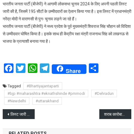
भारतीय जनता पार्टी (बीजेपी) ने आगामी लोकसभा चुनाव 2024 के लिए अपनी पहली लिस्ट
ने
जारी की है, जिसमें 195 सीटों के उम्मीदवारों का ऐलान किया गया है। इस लिस्ट में प्रधानमंत्री
195
नरेंद्र मोदी ने वाराणसी से पुनः चुनाव लड़ने जा रहे हैं।
लोकसभा
भारतीय जनता पार्टी (बीजेपी) ने मध्य प्रदेश के पूर्व मुख्यमंत्री शिवराज सिंह चौहान को विदिशा
सीटों
पर
से उम्मीदवार घोषित किया है। इसके साथ ही केंद्रीय रक्षा मंत्री राजनाथ सिंह को लखनऊ से
अपने
भाजपा के प्रत्याशी बनाया गया है।
उम्मीदवार
घोषित
किए
Facebook
Twitter
WhatsApp
Telegram
Share
Share
Tagged
#Bhartiyajantaparti
#bjp #maharashtra #eknathshinde #pmmodi
#Dehradun
#Newdelhi
#uttarakhand
Post
लिस्ट जारी : भाजपा ने उत्तराखंड से तीन लोकसभा सीटों पर रिपीट करें प्रत्याशी
शराब कारोबारी स्व० पोंटी चड्डा के 400 करोड़ के फार्म हाउस पर चला बुलडोजर
navigation
RELATED POSTS