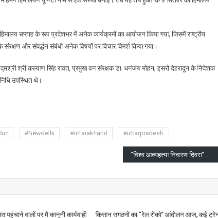
र्व में हमने हिमालयन यूनिटी नाम से एक संस्था बनाई। तब यह तय हुआ कि 9 सितंबर को हिमालय
हिमालय सप्ताह के रूप प्रदेशभर में अनेक कार्यक्रमों का आयोजन किया गया, जिसमें राष्ट्रीय
े संरक्षण और संवर्द्धन संबंधी अनेक विषयों पर विचार विमर्श किया गया।
मश्री श्री कल्याण सिंह रावत, प्रमुख वन संरक्षक डा. धनंजय मोहन, इसरो देहरादून के निदेशक
रतिनिधि उपस्थित थे।
are
dun
#Newdelhi
#uttarakhand
#uttarpradesh
“विश्व आत्महत्या निवारण दिवस” छात्रों के आत्महत्याओं के विषय पर राष्ट्रीय सम्मेलन
 पहुंचाने वालों पर मैं कानूनी कार्यवाही
किसान संगठनों का “रेल रोको” आंदोलन आज, कई ट्रे