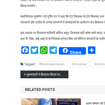
संरक्षण के लिए व्यापक स्तर पर अभियान चलाना जरूरी है। उन्होंने कहा कि पू
दिवस मनायेंगे।
महानिदेशक यूकॉस्ट प्रो दुर्गेश पंत ने कहा कि 02 सितम्बर से 09 सितम्बर तक 
संस्थानों और प्रदेश के अनेक संस्थानों में कार्यक्रमों के आयोजन कर हिमालय क
इस अवसर पर विधायक श्रीमती सविता कपूर, विधायक श्री उमेश शर्मा काऊ, पद्
आर.पी. सिंह, आई.आई.पी के निदेशक हरेन्द्र बिष्ट एवं विभिन्न संस्थानों के प्
Facebook
Twitter
WhatsApp
Telegram
Sh
Share
Tagged
#Bhartiyajantaparti
#congress
#Dehra
Post
मुख्यमंत्री ने हिमालय दिवस पर दी प्रदेशवासियों को शुभकामना
navigation
RELATED POSTS
आत्म सम्मान को ठेस