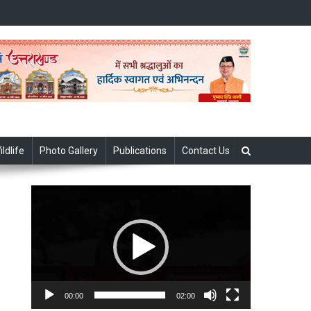
ildlife
Photo Gallery
Publications
Contact Us
Video
Player
00:00
02:00