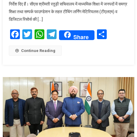
निर्देश दिए हैं। सीएस श्रीमती रतूड़ी सचिवालय में माध्यमिक शिक्षा में जनपदों में समग्र
रतूड़ी
शिक्षा तथा सम्पर्क फाउण्डेशन के तहत टीचिंग लर्निंग मेटिरियलस (टीएलएम) व
ने
जिलाधिकारियों
डिजिटल रिसोर्स की […]
को
Facebook
Twitter
WhatsApp
Telegram
Share
जनपदो
Share
में
शिक्षा
Continue Reading
योजनाओं
की
ऑनरशिप
लेने
की
हिदायत
दी