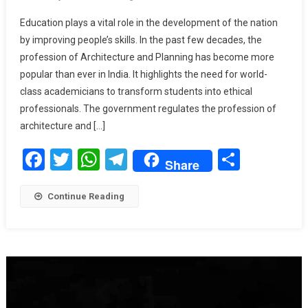
Hypocritic
Education plays a vital role in the development of the nation
Faculty
by improving people’s skills. In the past few decades, the
Recruitme
profession of Architecture and Planning has become more
Process
popular than ever in India. It highlights the need for world-
In
The
class academicians to transform students into ethical
Institutes
professionals. The government regulates the profession of
Of
architecture and […]
Architectu
Facebook
Twitter
WhatsApp
Telegram
Share
And
Share
Planning,
India
Continue Reading
Video
Player