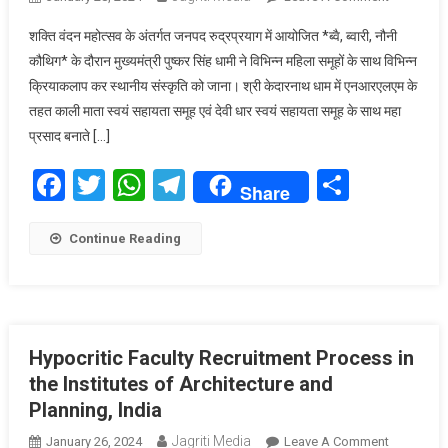
महिला
शक्ति वंदन महोत्सव के अंतर्गत जनपद रुद्रप्रयाग में आयोजित *ब्वै, ब्वारी, नौनी
समूहों
कौथिग* के दौरान मुख्यमंत्री पुष्कर सिंह धामी ने विभिन्न महिला समूहों के साथ विभिन्न
ने
क्रियाकलाप कर स्थानीय संस्कृति को जाना। श्री केदारनाथ धाम में एनआरएलएम के
केदारनाथ
तहत काली माता स्वयं सहायता समूह एवं देवी धार स्वयं सहायता समूह के साथ महा
यात्रा
के
प्रसाद बनाते […]
दौरान
Facebook
Twitter
WhatsApp
Telegram
Share
करीब
Share
70
लाख
Continue Reading
रुपए
से
ज्यादा
का
किया
Hypocritic Faculty Recruitment Process in
कारोबार
the Institutes of Architecture and
Planning, India
Jagriti Media
On
January 26, 2024
Leave A Comment