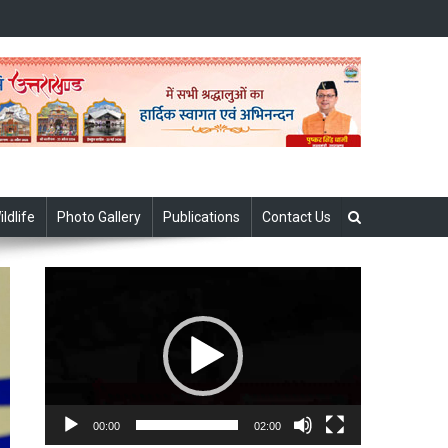
ildlife
Photo Gallery
Publications
Contact Us
Video
Player
00:00
02:00