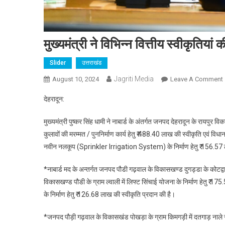
मुख्यमंत्री ने विभिन्न वित्तीय स्वीकृतियां 
Slider
उत्तराखंड
Jagriti Media
August 10, 2024
Leave A Comment
म
देहरादून:
न
व
मुख्यमंत्री पुष्कर सिंह धामी ने नाबार्ड के अंतर्गत जनपद देहरादून के रायपुर वि
व
कुलावों की मरम्मत / पुननिर्माण कार्य हेतु ₹ 488.40 लाख की स्वीकृति एवं वि
स
नवीन नलकूप (Sprinkler Irrigation System) के निर्माण हेतु ₹ 156.57 ल
प
*नाबार्ड मद के अन्तर्गत जनपद पौडी गढ़वाल के विकासखण्ड दुगड्डा के कोटद्वार क्ष
विकासखण्ड पौडी के ग्राम ल्वाली में लिफ्ट सिंचाई योजना के निर्माण हेतु ₹ 1
के निर्माण हेतु ₹ 126.68 लाख की स्वीकृति प्रदान की है।
*जनपद पौड़ी गढ़वाल के विकासखंड पोखड़ा के ग्राम किमगड़ी में दतगाड़ नाले से