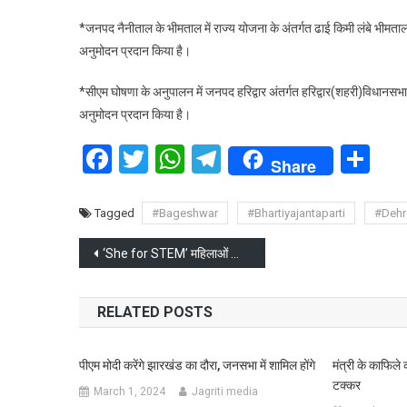
*जनपद नैनीताल के भीमताल में राज्य योजना के अंतर्गत ढाई किमी लंबे भीमताल ब
अनुमोदन प्रदान किया है।
*सीएम घोषणा के अनुपालन में जनपद हरिद्वार अंतर्गत हरिद्वार(शहरी)विधानसभा 
अनुमोदन प्रदान किया है।
Facebook
Twitter
WhatsApp
Telegram
Sh
Share
Tagged
#Bageshwar
#Bhartiyajantaparti
#Dehr
Post
‘She for STEM’ महिलाओं की विज्ञान और प्रौद्योगिकी में भागीदारी को नई दिशा
navigation
RELATED POSTS
पीएम मोदी करेंगे झारखंड का दौरा, जनसभा में शामिल होंगे
मंत्री के काफिल
टक्कर
March 1, 2024
Jagriti media