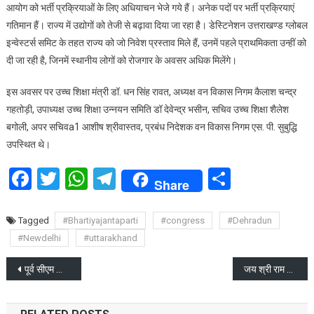
आयोग को भर्ती प्रक्रियाओं के लिए अधियाचन भेजे गये हैं। अनेक पदों पर भर्ती प्रक्रियाएं
प्रदान
गतिमान हैं। राज्य में उद्योगों को तेजी से बढ़ावा दिया जा रहा है। डेस्टिनेशन उत्तराखण्ड ग्लोबल
किए
इन्वेस्टर्स समिट के तहत राज्य को जो निवेश प्रस्ताव मिले हैं, उनमें पहले प्राथमिकता उन्हीं को
दी जा रही है, जिनमें स्थानीय लोगों को रोजगार के अवसर अधिक मिलेंगे।
इस अवसर पर उच्च शिक्षा मंत्री डॉ. धन सिंह रावत, अध्यक्ष वन विकास निगम कैलाश चन्द्र
गहतोड़ी, उपाध्यक्ष उच्च शिक्षा उन्नयन समिति डॉ देवेन्द्र भसीन, सचिव उच्च शिक्षा शैलेश
बगोली, अपर सचिवa1 आशीष श्रीवास्तव, प्रबंध निदेशक वन विकास निगम एस. पी. सुबुद्धि
उपस्थित थे।
Facebook
Twitter
WhatsApp
Telegram
Share
Share
Tagged
#Bhartiyajantaparti
#congress
#Dehradun
#Newdelhi
#uttarakhand
Post
पूर्व सीएम त्रिवेन्द्र सिंह रावत ने गढ़वाली राम भजन का शुभारम्भ किया
जय श्री राम के जयकारों से गुंजयमान हुआ देहरादून
navigation