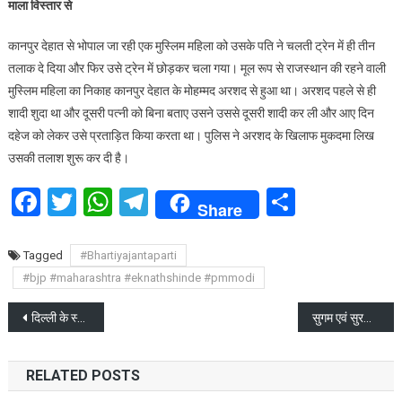
माला विस्तार से
में
दिया
कानपुर देहात से भोपाल जा रही एक मुस्लिम महिला को उसके पति ने चलती ट्रेन में ही तीन
तीन
तलाक दे दिया और फिर उसे ट्रेन में छोड़कर चला गया। मूल रूप से राजस्थान की रहने वाली
तलाक
मुस्लिम महिला का निकाह कानपुर देहात के मोहम्मद अरशद से हुआ था। अरशद पहले से ही
शादी शुदा था और दूसरी पत्नी को बिना बताए उसने उससे दूसरी शादी कर ली और आए दिन
दहेज को लेकर उसे प्रताड़ित किया करता था। पुलिस ने अरशद के खिलाफ मुकदमा लिख
उसकी तलाश शुरू कर दी है।
Facebook
Twitter
WhatsApp
Telegram
Share
Share
Tagged
#Bhartiyajantaparti
#bjp #maharashtra #eknathshinde #pmmodi
Post
दिल्ली के स्कूलों को रूसी डोमेन का उपयोग, धमकी भरा मेल, अफरातफरी का माहौल
सुगम एवं सुरक्षित चारधाम यात्रा के लिए राज्य सरकार ने कसी कमर
navigation
RELATED POSTS