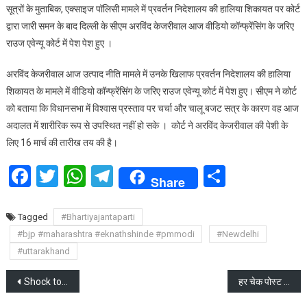
सूत्रों के मुताबिक, एक्साइज पॉलिसी मामले में प्रवर्तन निदेशालय की हालिया शिकायत पर कोर्ट
कोर्ट
द्वारा जारी समन के बाद दिल्ली के सीएम अरविंद केजरीवाल आज वीडियो कॉन्फ्रेंसिंग के जरिए
ने
राउज एवेन्यू कोर्ट में पेश पेश हुए ।
अरविंद
केजरीवाल
अरविंद केजरीवाल आज उत्पाद नीति मामले में उनके खिलाफ प्रवर्तन निदेशालय की हालिया
को
शिकायत के मामले में वीडियो कॉन्फ्रेंसिंग के जरिए राउज एवेन्यू कोर्ट में पेश हुए। सीएम ने कोर्ट
पेशी
के
को बताया कि विधानसभा में विश्वास प्रस्ताव पर चर्चा और चालू बजट सत्र के कारण वह आज
लिए
अदालत में शारीरिक रूप से उपस्थित नहीं हो सके । कोर्ट ने अरविंद केजरीवाल की पेशी के
16
लिए 16 मार्च की तारीख तय की है।
मार्च
Facebook
Twitter
WhatsApp
Telegram
Share
की
Share
तारीख
तय
Tagged
#Bhartiyajantaparti
की
#bjp #maharashtra #eknathshinde #pmmodi
#Newdelhi
#uttarakhand
Post
Shock to BSP supremo Mayawati, rebellion in the party, BSP MP may join BJP
हर चेक पोस्ट पर अनिवार्य रूप से स्थापित किया जाये सीसीटीवी कैमरा : मुख्य निर्वाचन अधिकारी