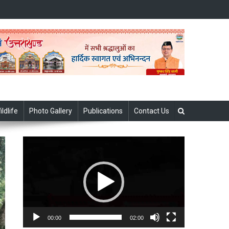
ildlife
Photo Gallery
Publications
Contact Us
Video
Player
00:00
02:00