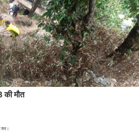
 3 की मौत
ड़ो
ले शव।