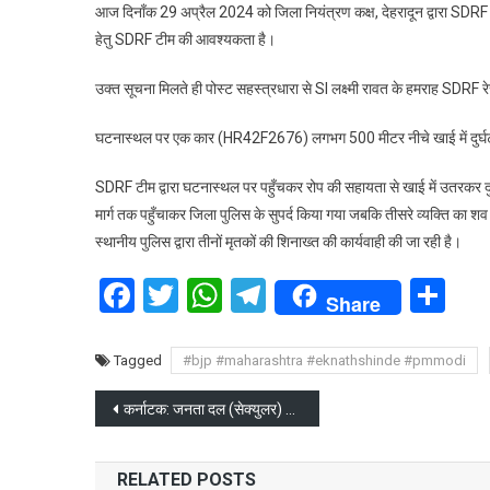
आज दिनाँक 29 अप्रैल 2024 को जिला नियंत्रण कक्ष, देहरादून द्वारा SDRF को स
मसूर
हेतु SDRF टीम की आवश्यकता है।
में
कार
उक्त सूचना मिलते ही पोस्ट सहस्त्रधारा से SI लक्ष्मी रावत के हमराह SDRF र
खाई
में
घटनास्थल पर एक कार (HR42F2676) लगभग 500 मीटर नीचे खाई में दुर्घटना
गिरी
3
SDRF टीम द्वारा घटनास्थल पर पहुँचकर रोप की सहायता से खाई में उतरकर दुर्
की
मार्ग तक पहुँचाकर जिला पुलिस के सुपर्द किया गया जबकि तीसरे व्यक्ति का शव स्थ
मौत
स्थानीय पुलिस द्वारा तीनों मृतकों की शिनाख्त की कार्यवाही की जा रही है।
Facebook
Twitter
WhatsApp
Telegram
Sh
Share
Tagged
#bjp #maharashtra #eknathshinde #pmmodi
Post
कर्नाटक: जनता दल (सेक्युलर) को सेक्स स्कैंडल मामले में झटका जांच एसआईटी के पास
navigation
RELATED POSTS