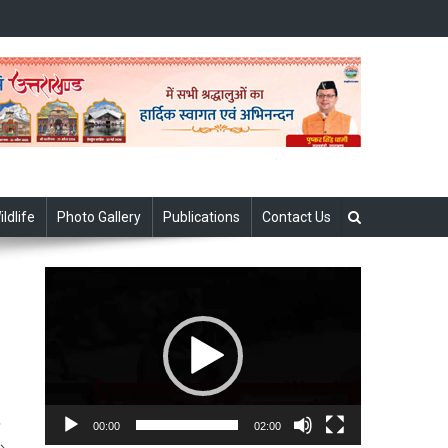
ildlife
Photo Gallery
Publications
Contact Us
Video
Player
00:00
02:00