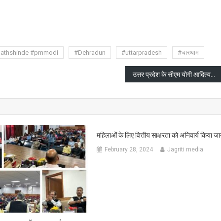
are
nathshinde #pmmodi
#Dehradun
#uttarpradesh
#चारधाम
उत्तर प्रदेश के सीएम योगी आदित्यनाथ को जान से मारने की धमकी
महिलाओं के लिए वित्तीय साक्षरता को अनिवार्य किया ज
February 28, 2024
Jagriti media