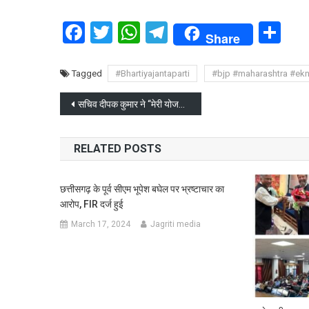
Facebook
Twitter
WhatsApp
Telegram
Sh
Share
Tagged
#Bhartiyajantaparti
#bjp #maharashtra #ek
Post
सचिव दीपक कुमार ने ‘‘मेरी योजना’’ पुस्तक संत समाज को समर्पित की
navigation
RELATED POSTS
छत्तीसगढ़ के पूर्व सीएम भूपेश बघेल पर भ्रष्टाचार का
आरोप, FIR दर्ज हुई
March 17, 2024
Jagriti media